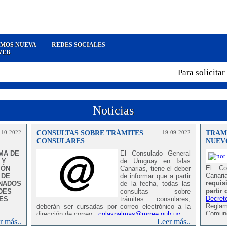
MOS NUEVA
REDES SOCIALES
WEB
Para solicitar c
Noticias
-10-2022
CONSULTAS SOBRE TRÁMITES
19-09-2022
TRAMI
CONSULARES
NUEV
MA DE
El Consulado General
 Y
de Uruguay en Islas
El Co
IÓN
Canarias, tiene el deber
Canari
 DE
de informar que a partir
requis
INADOS
de la fecha, todas las
partir
DES
consultas sobre
Decret
ES
trámites consulares,
Reglam
deberán ser cursadas por correo electrónico a la
Comune
dirección de correo :
cglaspalmas@mrree.gub.uy
r más..
Leer más..
por De