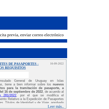
ita previa, enviar correo electrónico a cglaspalmas@mrree.gub.uy
TES DE PASAPORTES -
16-09-2022
OS REQUISITOS
nsulado General de Uruguay en Islas
as, tiene a bien informar sobre los
nuevos
itos para la tramitación de pasaporte, a
 del 16 de septiembre de 2022
, de acuerdo al
o 281/2022
, por el que se modifica el
ento Relativo a la Expedición de Pasaportes
s, Títulos de Identidad
y de Viaje, aprobado
creto Nº 129/2014.
Leer más..