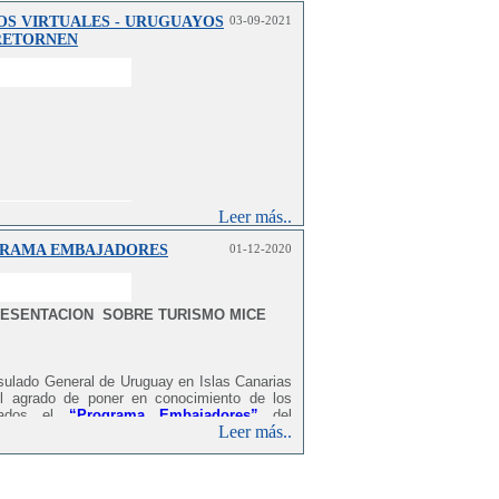
OS VIRTUALES - URUGUAYOS
03-09-2021
RETORNEN
Leer más..
RAMA EMBAJADORES
01-12-2020
ESENTACION SOBRE TURISMO MICE
sulado General de Uruguay en Islas Canarias
el agrado de poner en conocimiento de los
esados el
“Programa Embajadores”
del
Leer más..
erio de Turismo y la Asociación Uruguaya de
zadores de Congresos, Ferias, Exposiciones
nes (AUDOCA). Este proyecto se lleva
te desde el año 2000,> como estrategia de
ón y concientización al más alto nivel y