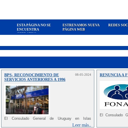
ESTA PÁGINA NO SE
ESTRENAMOS NUEVA
REDES SOC
ENCUENTRA
PÁGINA WEB
OPERATIVA
BPS- RECONOCIMIENTO DE
08-05-2024
RENUNCIA A 
SERVICIOS ANTERIORES A 1996
El Consulado G
El Consulado General de Uruguay en Islas
informar a los
Canarias, informa que de acuerdo a la
nueva Ley
Comunidad Autón
Leer más..
20.130 del año 2023, de Reforma de la Seguridad
a que
al denomi