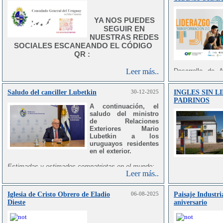
YA NOS PUEDES
SEGUIR EN
NUESTRAS REDES
SOCIALES ESCANEANDO EL CÓDIGO
QR :
Leer más..
Desarrollo de 
fortalecer las
desarrollo de ha
Saludo del canciller Lubetkin
30-12-2025
INGLES SIN L
comprometidos c
BUSCANDO EL
PADRINOS
y el Caribe, est
A continuación, el
PERFIL EN LA RED
España.
saludo del ministro
:
de Relaciones
Se desarrollará
Exteriores Mario
noviembre de 202
Lubetkin a los
uruguayos residentes
El plazo de inscr
en el exterior.
2026.
Estimadas y estimados compatriotas en el mundo:
Para más inf
Leer más..
https://ortegayga
En este tiempo de celebraciones y renovación
de-experto/progr
@UruguayCanarias
desafiante, quiero hacerles llegar un afectuoso
transformacion-2
Iglesia de Cristo Obrero de Eladio
06-08-2025
Paisaje Industr
saludo en nombre del Ministerio de Relaciones
Dieste
aniversario
Exteriores, de todo el equipo que lo integra y en el
mío propio.