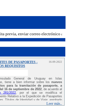
ta previa, enviar correo electrónico a cglaspalmas@mrree.gub.uy 
TES DE PASAPORTES -
16-09-2022
OS REQUISITOS
nsulado General de Uruguay en Islas
as, tiene a bien informar sobre los
nuevos
itos para la tramitación de pasaporte, a
 del 16 de septiembre de 2022
, de acuerdo al
o 281/2022
, por el que se modifica el
ento Relativo a la Expedición de Pasaportes
s, Títulos de Identidad
y de Viaje, aprobado
creto Nº 129/2014.
Leer más..