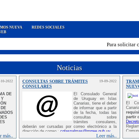
MOS NUEVA
REDES SOCIALES
WEB
Para solicitar ci
Noticias
-10-2022
CONSULTAS SOBRE TRÁMITES
19-09-2022
TRAMI
CONSULARES
NUEV
MA DE
El Consulado General
 Y
de Uruguay en Islas
El Co
IÓN
Canarias, tiene el deber
Canari
 DE
de informar que a partir
requis
INADOS
de la fecha, todas las
partir
DES
consultas sobre
Decret
ES
trámites consulares,
Reglam
deberán ser cursadas por correo electrónico a la
Comune
dirección de correo :
cglaspalmas@mrree.gub.uy
r más..
Leer más..
por De