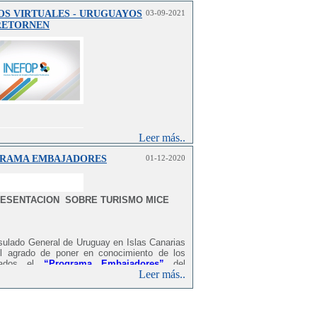
OS VIRTUALES - URUGUAYOS
03-09-2021
RETORNEN
Leer más..
RAMA EMBAJADORES
01-12-2020
ESENTACION SOBRE TURISMO MICE
sulado General de Uruguay en Islas Canarias
el agrado de poner en conocimiento de los
esados el
“Programa Embajadores”
del
Leer más..
erio de Turismo y la Asociación Uruguaya de
zadores de Congresos, Ferias, Exposiciones
nes (AUDOCA). Este proyecto se lleva
te desde el año 2000,> como estrategia de
ón y concientización al más alto nivel y